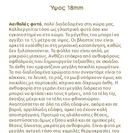
Ύψος: 18mm
Αειθαλές φυτό
, πολύ διαδεδομένο στη χώρα μας.
Καλλιεργείται τόσο ως γλαστρικό φυτό όσο και
εγκατεστημένο στο χώμα. Το μέγεθος του μπορεί να
αγγίξει το 1,5 μέτρο σε ύψος. Οι βλαστοί του είναι
αρκετά ευαίσθητοι στη μηχανική καταπόνηση, καθώς
δεν ξυλοποιούνται. Τα φύλλα του είναι απλά, με
μακριούς μίσχους. Ανθίζει επάκρια από ανθοφόρους
οφθαλμούς που δημιουργούν ταξιανθίες σε σκιάδιο.
Τα άνθη του εμφανίζουν μεγάλη ποικιλία χρωμάτων.
Τα πιο διαδεδομένα χρώματα που συναντάμε είναι το
κόκκινο, το λευκό, το ροζ, το μωβ υπάρχουν όμως και
ποικιλίες με πορτοκαλί, κίτρινα και δίχρωμα άνθη. Η
ανθοφορία στο γεράνι έχει μεγάλη διάρκεια που
μπορεί να φτάσει και τους 6 μήνες, από τα τέλη της
άνοιξης μέχρι και τα τέλη του φθινοπώρου.
Αναπτύσσεται σε όλα τα είδη εδαφών, ακόμα και σε
βαριά, αργιλλώδη εδάφη, αρκεί να έχουν καλή
αποστράγγιση. Προτιμά τις ηλιόλουστες θέσεις,
αναπτύσσεται όμως εξίσου καλά και σε ημισκιερές
θέσεις δίνοντας μικρότερη ανθοφορία. Είναι φυτό με
μεγάλη αντοχή τόσο στις χαμηλές θερμοκρασίες του