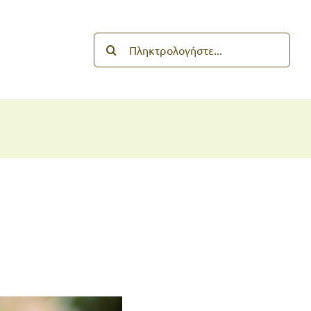
Search
for: