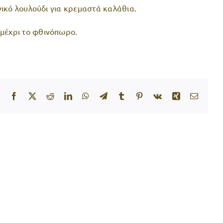
ανικό λουλούδι για κρεμαστά καλάθια.
 μέχρι το φθινόπωρο.
Facebook
X
Reddit
LinkedIn
WhatsApp
Telegram
Tumblr
Pinterest
Vk
Xing
Email