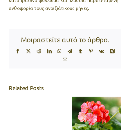
καταπράσινο φύλλωμα και πλούσια παρατεταμένη
ανθοφορία τους ανοιξιάτικους μήνες.
Μοιραστείτε αυτό το άρθρο.
Facebook
X
Reddit
LinkedIn
WhatsApp
Telegram
Tumblr
Pinterest
Vk
Xing
Email
Related Posts
7 μυστικά
φροντίδας
Test
για το
Post